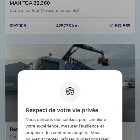
MAN TGA 32.360
Camion porteur Malaxeur toupie 8x4
09/2005
425773 km
N° BG-869
Respect de votre vie privée
Nous utilisons des cookies pour améliorer
votre expérience, mesurer l'audience et
Renault D210.13 NARROW
proposer des contenus adaptés. Vous
Camion porteur Benne - Tri-benne grue 4x2
pouvez accepter, refuser ou personnaliser