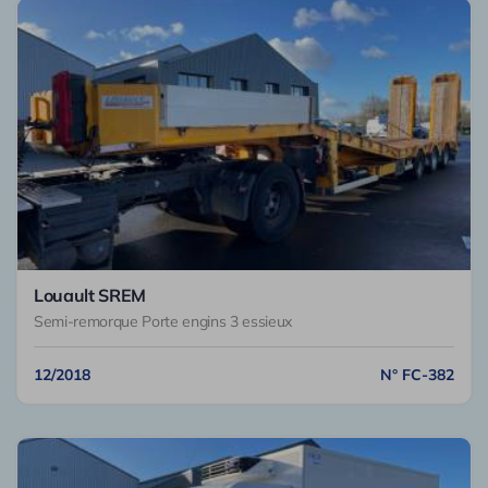
Louault SREM
Semi-remorque Porte engins 3 essieux
12/2018
N° FC-382