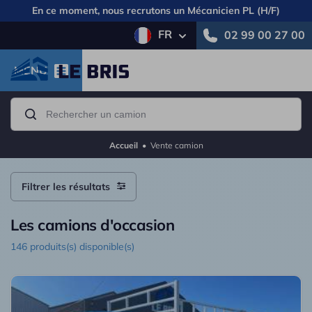
En ce moment, nous recrutons un
Mécanicien PL (H/F)
FR
02 99 00 27 00
MENU
Accueil
•
Vente camion
Filtrer les résultats
Les camions d'occasion
146 produits(s) disponible(s)