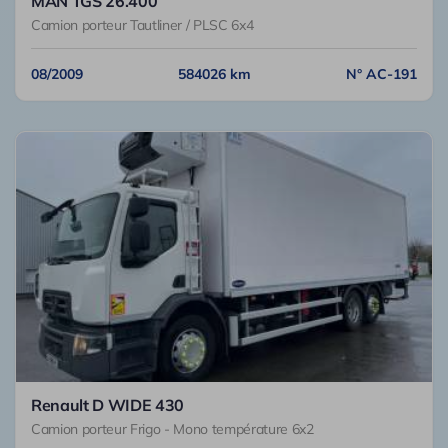
MAN TGS 26.400
Camion porteur Tautliner / PLSC 6x4
08/2009
584026 km
N° AC-191
Renault D WIDE 430
Camion porteur Frigo - Mono température 6x2