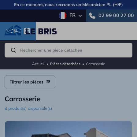
En ce moment, nous recrutons un
Mécanicien PL (H/F)
FR
02 99 00 27 00
MENU
Accueil
•
Pièces détachées
•
Carrosserie
Filtrer les pièces
Carrosserie
8 produit(s) disponible(s)