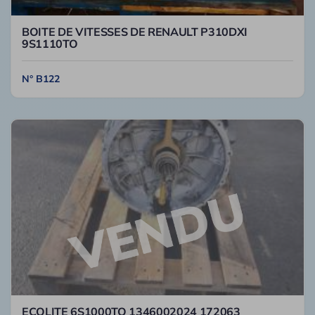
BOITE DE VITESSES DE RENAULT P310DXI
9S1110TO
N° B122
ECOLITE 6S1000TO 1346002024 172063