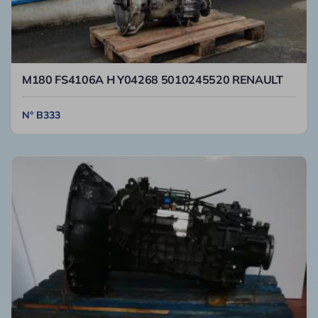
M180 FS4106A H Y04268 5010245520 RENAULT
N° B333