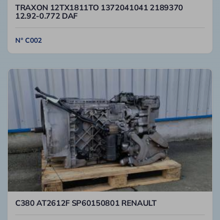
TRAXON 12TX1811TO 1372041041 2189370
12.92-0.772 DAF
N° C002
C380 AT2612F SP60150801 RENAULT