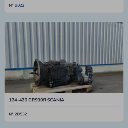
N° B022
124-420 GR900R SCANIA
N° 2D532