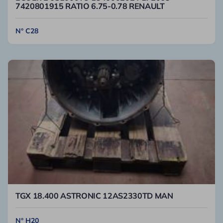
7420801915 RATIO 6.75-0.78 RENAULT
N° C28
TGX 18.400 ASTRONIC 12AS2330TD MAN
N° H20