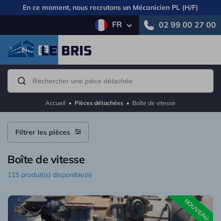
En ce moment, nous recrutons un
Mécanicien PL (H/F)
FR
02 99 00 27 00
MENU
Accueil
•
Pièces détachées
•
Boîte de vitesse
Filtrer les pièces
Boîte de vitesse
115 produit(s) disponible(s)