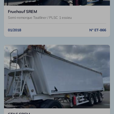
Fruehauf SREM
Semi-remorque Tautliner / PLSC 1 essieu
01/2018
N° ET-866