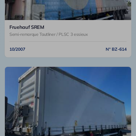
Fruehauf SREM
Semi-remorque Tautliner / PLSC 3 essieux
10/2007
N° BZ-614