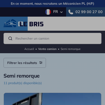
En ce moment, nous recrutons un
Mécanicien PL (H/F)
FR
02 99 00 27 00
MENU
Accueil
•
Vente camion
•
Semi remorque
Filtrer les résultats
Semi remorque
11 produit(s) disponible(s)