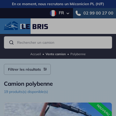
En ce moment, nous recrutons un
Mécanicien PL (H/F)
FR
02 99 00 27 00
MENU
Accueil
•
Vente camion
•
Polybenne
Filtrer les résultats
Camion polybenne
19 produits(s) disponible(s)