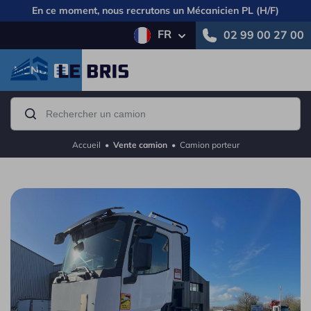
En ce moment, nous recrutons un
Mécanicien PL (H/F)
FR
02 99 00 27 00
MENU
Accueil
•
Vente camion
•
Camion porteur