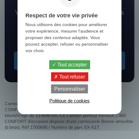
Vous ne trouvez pas le camion que vous
Respect de votre vie privée
recherchez ?
Nous utilisons des cookies pour améliorer
votre expérience, mesurer l'audience et
Nos experts vous aident à le dénicher
proposer des contenus adaptés. Vous
pouvez accepter, refuser ou personnaliser
vos choix.
Je recherche un camion
Tout accepter
Tout refuser
Personnaliser
Politique de cookies
Camion porteur Benne amovible (à bras) Renault C460
COMFORT mis en service le 28/05/2018 comptabilise un
kilométrage de 314898 km. Ce Camion porteur Renault C460
COMFORT d’occasion dispose d'une carrosserie Benne amovible
(à bras). Réf 1700695 / Numéro de parc EX-617.