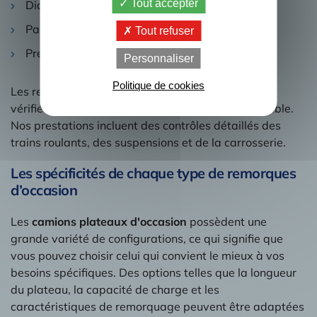
Tout accepter
Diagnostic électronique.
Passage au contrôle technique.
Tout refuser
Prestations pneumatiques.
Personnaliser
Politique de cookies
Les remorques sont également minutieusement
vérifiées pour vous garantir une qualité irréprochable.
Nos prestations incluent des contrôles détaillés des
trains roulants, des suspensions et de la carrosserie.
Les spécificités de chaque type de remorques
d’occasion
Les
camions plateaux d'occasion
possèdent une
grande variété de configurations, ce qui signifie que
vous pouvez choisir celui qui convient le mieux à vos
besoins spécifiques. Des options telles que la longueur
du plateau, la capacité de charge et les
caractéristiques de remorquage peuvent être adaptées