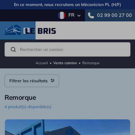
En ce moment, nous recrutons un
Mécanicien PL (H/F)
FR
02 99 00 27 00
MENU
Accueil
•
Vente camion
•
Remorque
Filtrer les résultats
Remorque
4 produit(s) disponible(s)