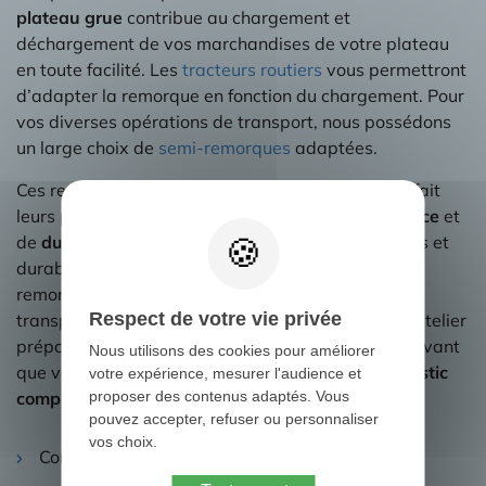
plateau grue
contribue au chargement et
déchargement de vos marchandises de votre plateau
en toute facilité. Les
tracteurs routiers
vous permettront
d’adapter la remorque en fonction du chargement. Pour
vos diverses opérations de transport, nous possédons
un large choix de
semi-remorques
adaptées.
Ces remorques d’occasion pour camions ont déjà fait
leurs preuves sur la route en termes de
performance
et
de
durabilité
. En choisissant des marques réputées et
durables dans le temps, vous pouvez acquérir une
remorque fiable qui répondra à vos exigences de
Respect de votre vie privée
transport pendant de nombreuses années. Notre atelier
prépare les remorques et les camions d’occasion avant
Nous utilisons des cookies pour améliorer
que vous les achetiez ! Ils sont soumis à un
diagnostic
votre expérience, mesurer l'audience et
complet
:
proposer des contenus adaptés. Vous
pouvez accepter, refuser ou personnaliser
vos choix.
Contrôle et réparations mécaniques.