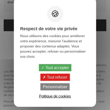
droits sur mes données personnelles."
reCAPTCHA est désactivé.
Autoriser
Respect de votre vie privée
Nous utilisons des cookies pour améliorer
votre expérience, mesurer l'audience et
proposer des contenus adaptés. Vous
pouvez accepter, refuser ou personnaliser
vos choix.
*
Champs obligatoires
Tout accepter
Les informations que vous communiquez via ce formulaire nous sont utiles
pour répondre à votre demande et ne seront réservées qu'à cet usage à
Tout refuser
l'exclusion de tout autre traitement. Elles ne seront jamais communiquées
à des tiers et feront l'objet d'une exploitation conforme aux directives du
Personnaliser
Règlement Général de la Protection des Données (RGPD) de l'UE en
matière de sécurité et confidentialité. La durée maximum de conservation
de ces données est d'une année.
Politique de cookies
Pour plus d'informations sur notre gestion des données personnelles, vous
pouvez consulter notre
Politique de confidentialité
.