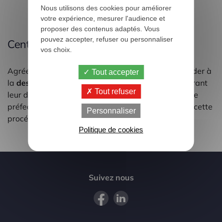
Nous utilisons des cookies pour améliorer
votre expérience, mesurer l'audience et
proposer des contenus adaptés. Vous
pouvez accepter, refuser ou personnaliser
Centre agréé VHU
vos choix.
Agréé centre VHU, nous sommes habilités à procéder à
Tout accepter
la
destruction des véhicules hors d'usage
en assurant
Tout refuser
leur dépollution, et nous fournissons aux services de
préfecture le certificat de destruction attestant de cette
Personnaliser
procédure.
Politique de cookies
Suivez nous