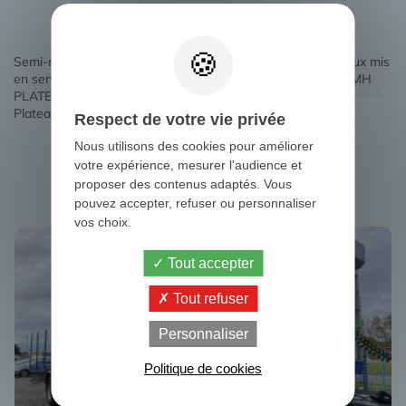
Semi-remorque Plateau Samro ST39MH PLATEAU 3 essieux mis
en service le 23/01/2012 . Ce Semi-remorque Samro ST39MH
PLATEAU 3 essieux d’occasion dispose d'une carrosserie
Plateau. Réf 1509919 / Numéro de parc CA-496.
Respect de votre vie privée
Nous utilisons des cookies pour améliorer
votre expérience, mesurer l'audience et
D'autres camions pour vous
proposer des contenus adaptés. Vous
pouvez accepter, refuser ou personnaliser
vos choix.
Tout accepter
Tout refuser
Personnaliser
Politique de cookies