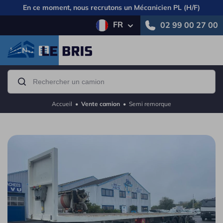
En ce moment, nous recrutons un
Mécanicien PL (H/F)
FR
02 99 00 27 00
MENU
Accueil
•
Vente camion
•
Semi remorque