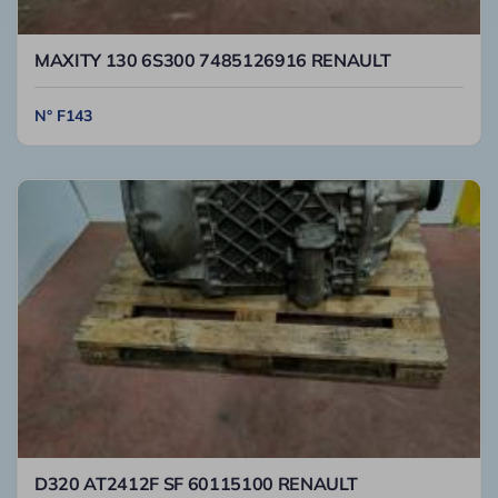
MAXITY 130 6S300 7485126916 RENAULT
N° F143
D320 AT2412F SF 60115100 RENAULT