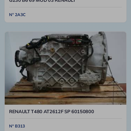
G230 B6 69 MOD 03 RENAULT
N° 2A3C
RENAULT T480 AT2612F SP 60150800
N° B313