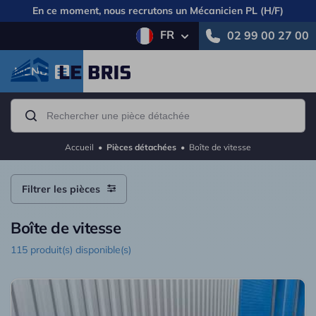
En ce moment, nous recrutons un
Mécanicien PL (H/F)
FR
02 99 00 27 00
MENU
Accueil
•
Pièces détachées
•
Boîte de vitesse
Filtrer les pièces
Boîte de vitesse
115 produit(s) disponible(s)