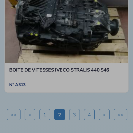
BOITE DE VITESSES IVECO STRALIS 440 S46
N° A313
<<
<
1
2
3
4
>
>>