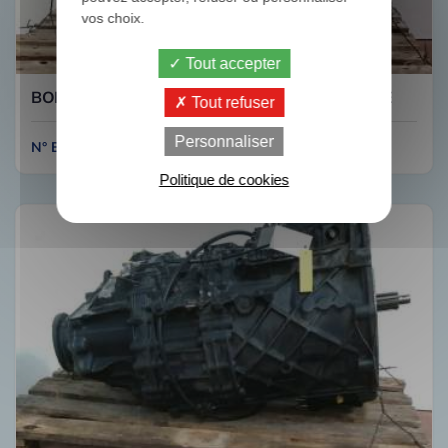
vos choix.
Tout accepter
BOITE DE VITESSES DE VOLVO FM450 AT2612E
Tout refuser
Personnaliser
N° B421
Politique de cookies