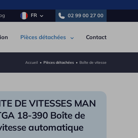
FR
log
02 99 00 27 00
ion
Pièces détachées
Contact
Accueil
•
Pièces détachées
•
Boîte de vitesse
tricité
Pneumatique
Autre
e
Polybenne
ITE DE VITESSES MAN
ne
Porte-engins
TGA 18-390 Boîte de
on
vitesse automatique
Tautliner / PLSC
au
Nacelle