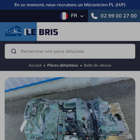
En ce moment, nous recrutons un
Mécanicien PL (H/F)
FR
02 99 00 27 00
MENU
Accueil
•
Pièces détachées
•
Boîte de vitesse