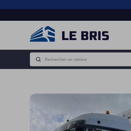
Boîte de
Moteur
vitesse
Camion porteur
Tracteur routier