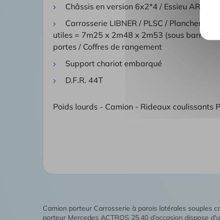
Châssis en version 6x2*4 / Essieu AR relev
Carrosserie LIBNER / PLSC / Plancher omé
utiles = 7m25 x 2m48 x 2m53 (sous barre) - 2
portes / Coffres de rangement
Support chariot embarqué
D.F.R. 44T
Poids lourds - Camion - Rideaux coulissants P
Camion porteur Carrosserie à parois latérales souples
porteur Mercedes ACTROS 25.40 d’occasion dispose d'une