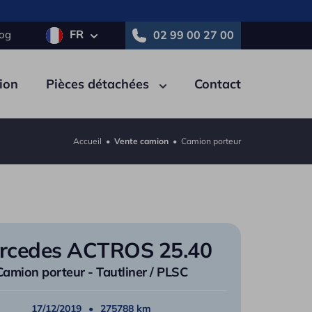
FR
log
02 99 00 27 00
ion
Pièces détachées
Contact
Accueil
•
Vente camion
•
Camion porteur
tricité
Pneumatique
Autre
e
Polybenne
rcedes ACTROS 25.40
ne
Porte-engins
Camion porteur - Tautliner / PLSC
on
Tautliner / PLSC
au
17/12/2019
Nacelle
275788 km