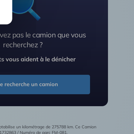
vez pas le camion que vous
recherchez ?
s vous aident à le dénicher
Je recherche un camion
ptabilise un kilométrage de 275788 km. Ce Camion
f 1732863 / Numéro de parc FM-081.