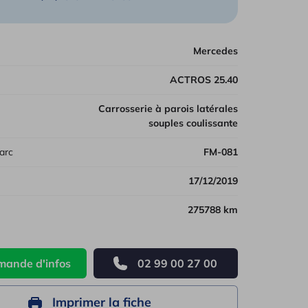
les véhicules
Mercedes
ACTROS 25.40
Carrosserie à parois latérales
souples coulissante
arc
FM-081
17/12/2019
275788 km
ande d'infos
02 99 00 27 00
Imprimer la fiche