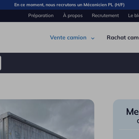
En ce moment, nous recrutons un
Mécanicien PL (H/F)
Préparation
À propos
Recrutement
Le b
Vente camion
Rachat cam
Pont
Carrosserie
Cabine
Élec
Benn
Me
Semi remorque
Citer
Fourg
Plate