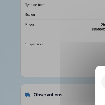
Type de boite
Essieu
Pneus
Dimensions pneumatiques AV-
385/55R2
Suspension
Observations