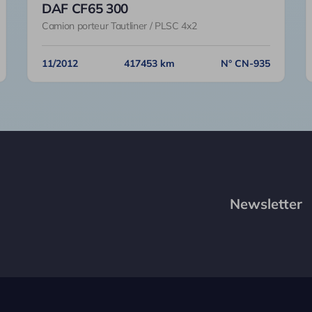
DAF CF65 300
Camion porteur Tautliner / PLSC 4x2
11/2012
417453 km
N° CN-935
Newsletter