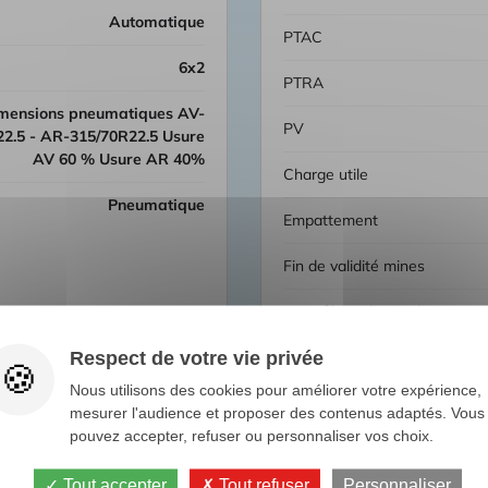
automatique
PTAC
6x2
PTRA
PV
2.5 - AR-315/70R22.5 Usure
AV 60 % Usure AR 40%
Charge utile
Pneumatique
Empattement
Fin de validité mines
Contrôle tachygraphe
Respect de votre vie privée
Nous utilisons des cookies pour améliorer votre expérience,
mesurer l'audience et proposer des contenus adaptés. Vous
pouvez accepter, refuser ou personnaliser vos choix.
Tout accepter
Tout refuser
Personnaliser