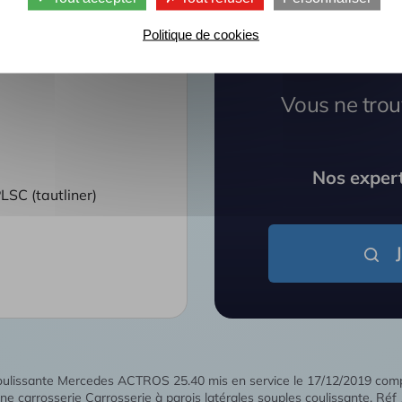
able et directionnel
Politique de cookies
ga - Bois / Dimensions
m49 (sous cadre) / 2
Vous ne trou
Nos expert
LSC (tautliner)
 coulissante Mercedes ACTROS 25.40 mis en service le 17/12/2019 com
 carrosserie Carrosserie à parois latérales souples coulissante. Ré