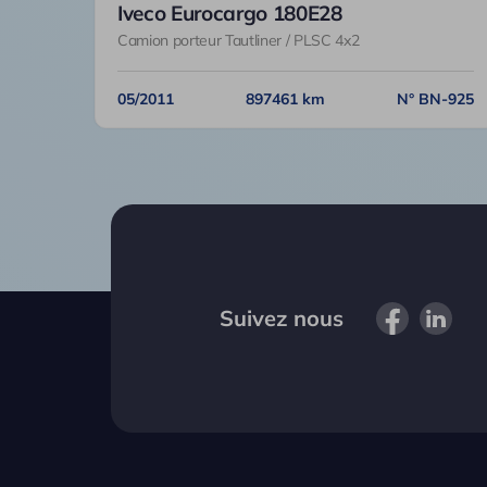
Iveco Eurocargo 180E28
Camion porteur Tautliner / PLSC 4x2
05/2011
897461 km
N° BN-925
Suivez nous