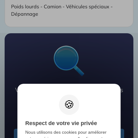
Poids lourds - Camion - Véhicules spéciaux -
Dépannage
Vous ne trouvez pas le camion que vous
recherchez ?
Nos experts vous aident à le dénicher
Respect de votre vie privée
Nous utilisons des cookies pour améliorer
Je recherche un camion