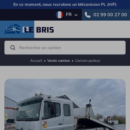
En ce moment, nous recrutons un
Mécanicien PL (H/F)
FR
02 99 00 27 00
MENU
Accueil
•
Vente camion
•
Camion porteur