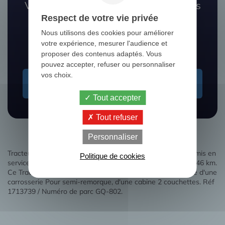
Vous ne trouvez pas le camion que vous
Respect de votre vie privée
recherchez ?
Nous utilisons des cookies pour améliorer
Nos experts vous aident à le dénicher
votre expérience, mesurer l'audience et
proposer des contenus adaptés. Vous
pouvez accepter, refuser ou personnaliser
vos choix.
Je recherche un camion
Tout accepter
Tout refuser
Personnaliser
Tracteur routier Pour semi-remorque Renault T HIGH 480 mis en
Politique de cookies
service le 03/08/2023 comptabilise un kilométrage de 203846 km.
Ce Tracteur routier Renault T HIGH 480 d’occasion dispose d'une
carrosserie Pour semi-remorque, d'une cabine 2 couchettes. Réf
1713739 / Numéro de parc GQ-802.