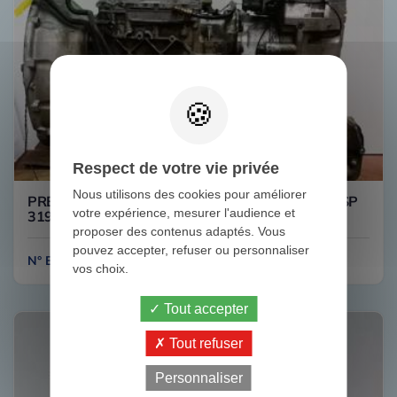
Respect de votre vie privée
Nous utilisons des cookies pour améliorer
PRENIUM 450DXI 8/4 ATO 2512C AVEC VOIGT SP
votre expérience, mesurer l'audience et
3190530 RENAULT
proposer des contenus adaptés. Vous
pouvez accepter, refuser ou personnaliser
N° B111
vos choix.
Tout accepter
Tout refuser
Personnaliser