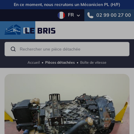
En ce moment, nous recrutons un
Mécanicien PL (H/F)
FR
02 99 00 27 00
MENU
Accueil
•
Pièces détachées
•
Boîte de vitesse