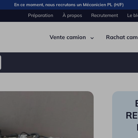
En ce moment, nous recrutons un
Mécanicien PL (H/F)
Préparation
À propos
Recrutement
Le b
Vente camion
Rachat cam
Pont
Carrosserie
Cabine
Élec
Benn
Semi remorque
Citer
RE
Fourg
Plate