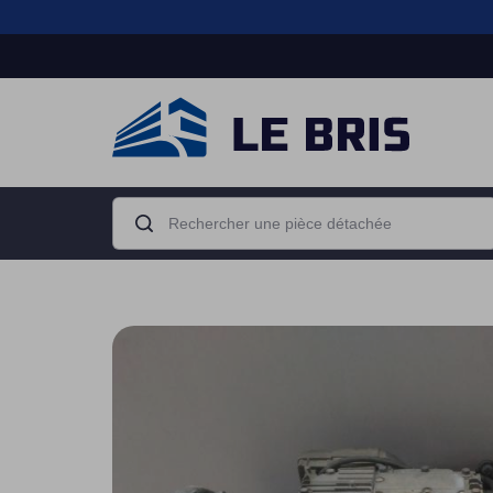
Boîte de
Moteur
vitesse
Camion porteur
Tracteur routier