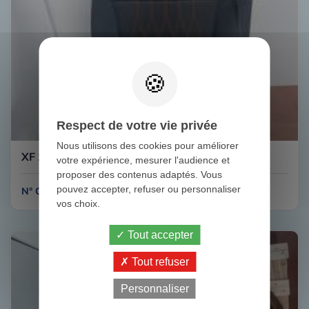
Respect de votre vie privée
Nous utilisons des cookies pour améliorer
XF 106 480 SIEGE CONDUCTEUR DAF
votre expérience, mesurer l'audience et
proposer des contenus adaptés. Vous
pouvez accepter, refuser ou personnaliser
N° C141B
vos choix.
Tout accepter
Tout refuser
Personnaliser