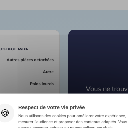
utre DHOLLANDIA
Autres pièces détachées
Autre
Poids lourds
Vous ne trouv
v
E 15060683 MONTE SUR
Respect de votre vie privée
1000KL
Nos expert
Nous utilisons des cookies pour améliorer votre expérience,
mesurer l'audience et proposer des contenus adaptés. Vous
es - Autres pièces
pouvez accepter, refuser ou personnaliser vos choix.