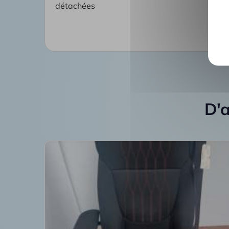
détachées
D'a