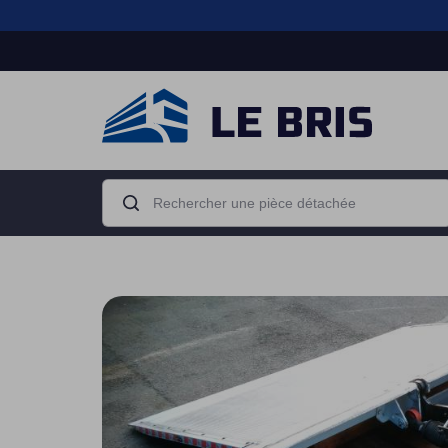
Boîte de
Moteur
vitesse
Camion porteur
Tracteur routier