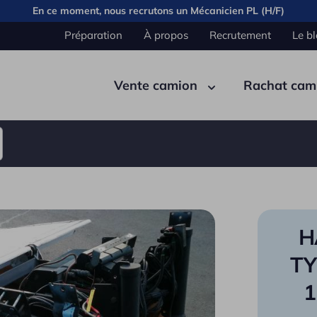
En ce moment, nous recrutons un
Mécanicien PL (H/F)
Préparation
À propos
Recrutement
Le b
Vente camion
Rachat cam
Pont
Carrosserie
Cabine
Élec
Benn
H
Semi remorque
Citer
TY
Fourg
1
Plate