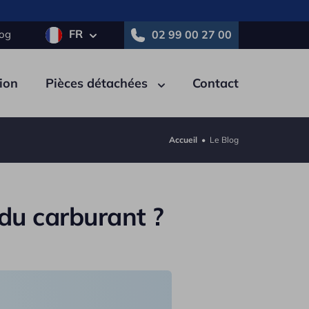
FR
log
02 99 00 27 00
ion
Pièces détachées
Contact
Accueil
•
Le Blog
tricité
Pneumatique
Autre
du carburant ?
e
Polybenne
ne
Porte-engins
on
Tautliner / PLSC
au
Nacelle