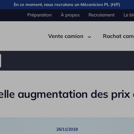
En ce moment, nous recrutons un
Mécanicien PL (H/F)
Préparation
À propos
Recrutement
Le b
Vente camion
Rachat cam
Pont
Carrosserie
Cabine
Élec
elle augmentation des prix 
Benn
Semi remorque
Citer
Fourg
26/11/2018
Plate