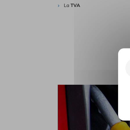
La
TVA