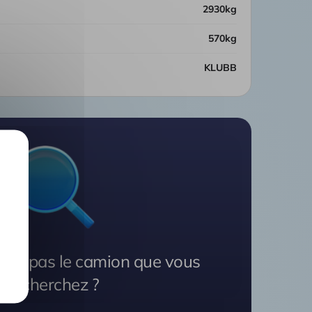
2930kg
570kg
KLUBB
vez pas le camion que vous
recherchez ?