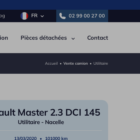
FR
log
02 99 00 27 00
ion
Pièces détachées
Contact
Accueil
•
Vente camion
•
Utilitaire
tricité
Pneumatique
Autre
e
Polybenne
ult Master 2.3 DCI 145
ne
Porte-engins
Utilitaire - Nacelle
on
Tautliner / PLSC
au
13/03/2020
Nacelle
101000 km