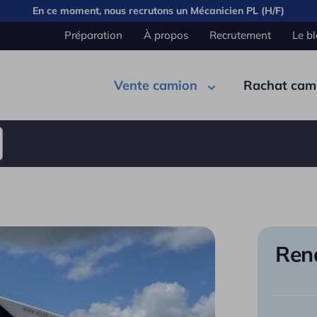
En ce moment, nous recrutons un
Mécanicien PL (H/F)
Préparation
À propos
Recrutement
Le b
Vente camion
Rachat cam
Pont
Carrosserie
Cabine
Élec
Benn
Rena
Semi remorque
Citer
Fourg
Plate