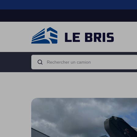
Boîte de
Moteur
vitesse
Camion porteur
Tracteur routier