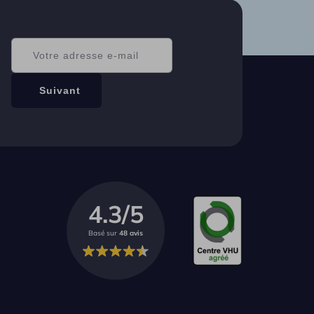
4.3/5
Basé sur
48 avis