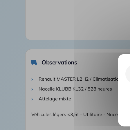
Observations
Renault MASTER L2H2 / Climatisation / 2 
Nacelle KLUBB KL32 / 528 heures
Attelage mixte
Véhicules légers <3,5t - Utilitaire - Nacelle