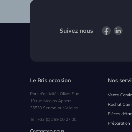
Suivez nous
Le Bris occasion
Nos servi
Parc d'activités Olivet Sud
Vente Cami
10 rue Nicolas Appert
Rachat Cam
35530 Servon-sur-Vilaine
Pièces déta
Tél. +33 (0)2 99 00 27 00
Préparation
Contactez-nous