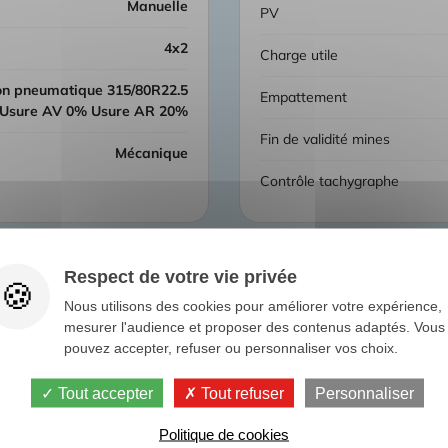
manuelle
PV
4x2
Charge utile
Empattement
Usure AV 0% Usure AR 20%
Fin de validité mines
Mécanique
Contrôle tachygraphe
Respect de votre vie privée
Nous utilisons des cookies pour améliorer votre expérience,
mesurer l'audience et proposer des contenus adaptés. Vous
pouvez accepter, refuser ou personnaliser vos choix.
es 5m40 x 2m32 x 0m60
Tout accepter
Tout refuser
Personnaliser
Politique de cookies