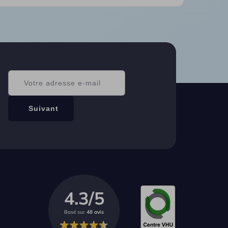
4.3/5
Basé sur
48 avis