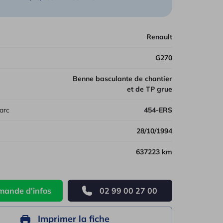
les véhicules
Renault
G270
Benne basculante de chantier
et de TP grue
arc
454-ERS
28/10/1994
637223 km
ande d'infos
02 99 00 27 00
Imprimer la fiche