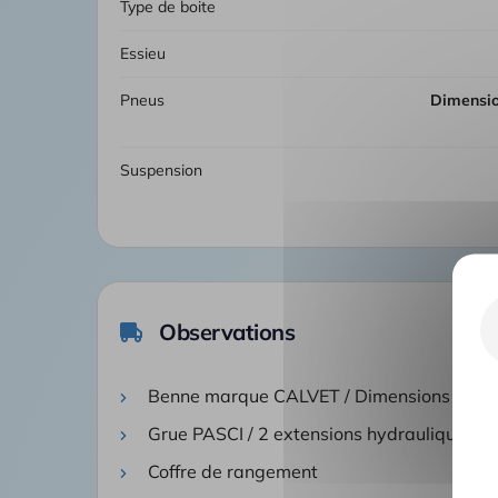
Type de boite
Essieu
Pneus
Dimension pneumatique 315/80R22.5
Suspension
Observations
Benne marque CALVET / Dimensions util
Grue PASCI / 2 extensions hydrauliques
Coffre de rangement