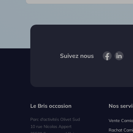
Suivez nous
Le Bris occasion
Nos servi
Parc d'activités Olivet Sud
Vente Cami
10 rue Nicolas Appert
Rachat Cam