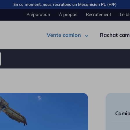
En ce moment, nous recrutons un
Mécanicien PL (H/F)
Préparation
À propos
Recrutement
Le b
Vente camion
Rachat cam
Pont
Carrosserie
Cabine
Élec
Benn
Semi remorque
Citer
Camion
Fourg
Plate