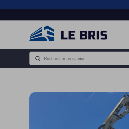
Boîte de
Moteur
vitesse
Camion porteur
Tracteur routier