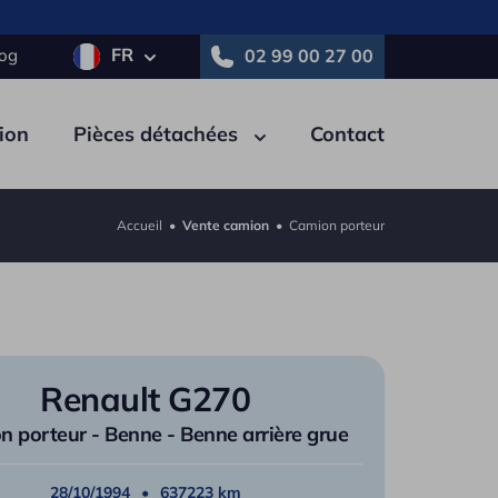
FR
log
02 99 00 27 00
ion
Pièces détachées
Contact
Accueil
•
Vente camion
•
Camion porteur
tricité
Pneumatique
Autre
e
Polybenne
Renault G270
ne
Porte-engins
 porteur - Benne - Benne arrière grue
on
Tautliner / PLSC
au
28/10/1994
Nacelle
637223 km