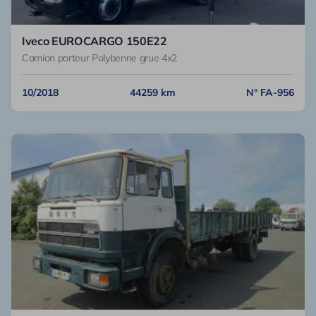
Iveco EUROCARGO 150E22
Camion porteur Polybenne grue 4x2
10/2018
44259 km
N° FA-956