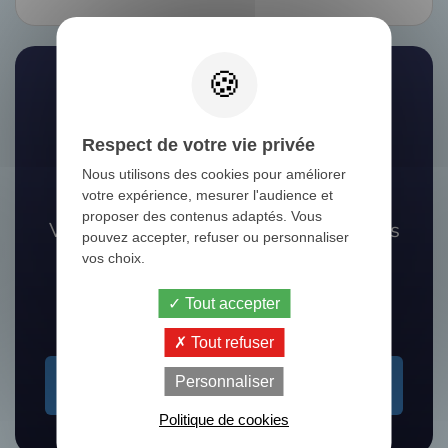
Respect de votre vie privée
Nous utilisons des cookies pour améliorer
votre expérience, mesurer l'audience et
proposer des contenus adaptés. Vous
Vous ne trouvez pas le camion que vous
pouvez accepter, refuser ou personnaliser
recherchez ?
vos choix.
Nos experts vous aident à le dénicher
Tout accepter
Tout refuser
Je recherche un camion
Personnaliser
Politique de cookies