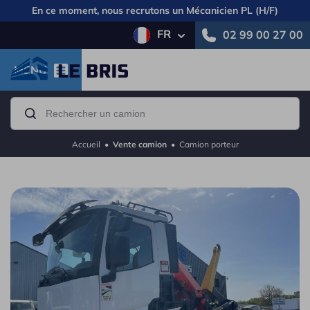
En ce moment, nous recrutons un
Mécanicien PL (H/F)
FR
02 99 00 27 00
MENU
Accueil
•
Vente camion
•
Camion porteur