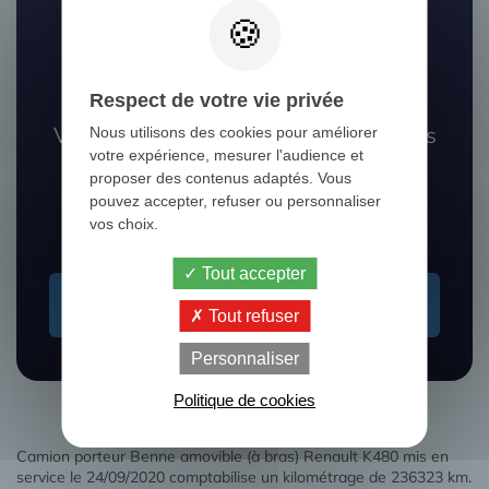
Respect de votre vie privée
Vous ne trouvez pas le camion que vous
Nous utilisons des cookies pour améliorer
votre expérience, mesurer l'audience et
recherchez ?
proposer des contenus adaptés. Vous
pouvez accepter, refuser ou personnaliser
Nos experts vous aident à le dénicher
vos choix.
Tout accepter
Je recherche un camion
Tout refuser
Personnaliser
Politique de cookies
Camion porteur Benne amovible (à bras) Renault K480 mis en
service le 24/09/2020 comptabilise un kilométrage de 236323 km.