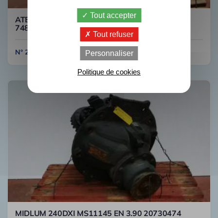
Tout accepter
ATEGO 1828 HL7/050DCS-13 COUPLE 29/24
748216 MERCEDES
Tout refuser
N° 2C431
Personnaliser
Politique de cookies
MIDLUM 240DXI MS11145 EN 3.90 20730474