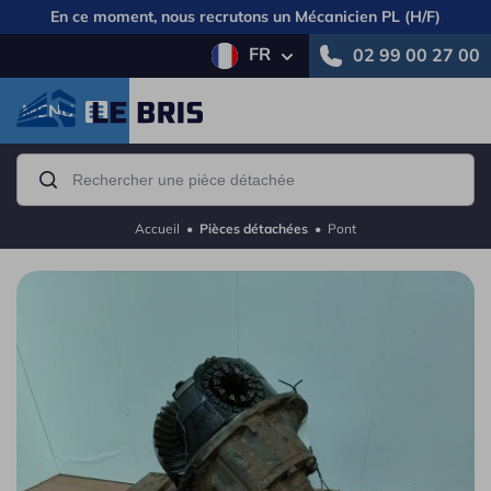
En ce moment, nous recrutons un
Mécanicien PL (H/F)
FR
02 99 00 27 00
MENU
Accueil
•
Pièces détachées
•
Pont