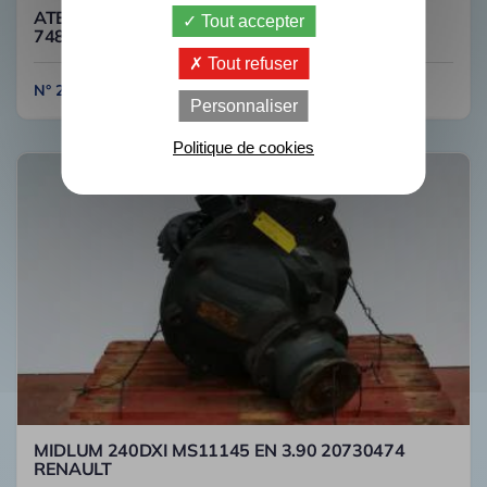
ATEGO 1828 HL7/050DCS-13 COUPLE 29/24
Tout accepter
748216 MERCEDES
Tout refuser
N° 2C431
Personnaliser
Politique de cookies
MIDLUM 240DXI MS11145 EN 3.90 20730474
RENAULT