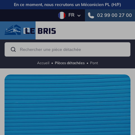
En ce moment, nous recrutons un
Mécanicien PL (H/F)
FR
02 99 00 27 00
MENU
Accueil
•
Pièces détachées
•
Pont