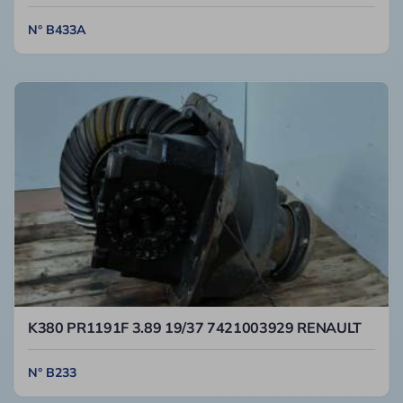
N° B433A
K380 PR1191F 3.89 19/37 7421003929 RENAULT
N° B233