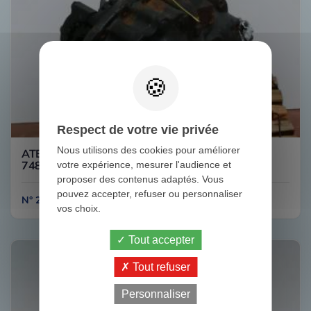
Respect de votre vie privée
Nous utilisons des cookies pour améliorer
ATEGO 1828 HL7/050DCS-13 COUPLE 29/24
748216 MERCEDES
votre expérience, mesurer l'audience et
proposer des contenus adaptés. Vous
pouvez accepter, refuser ou personnaliser
N° 2C431
vos choix.
Tout accepter
Tout refuser
Personnaliser