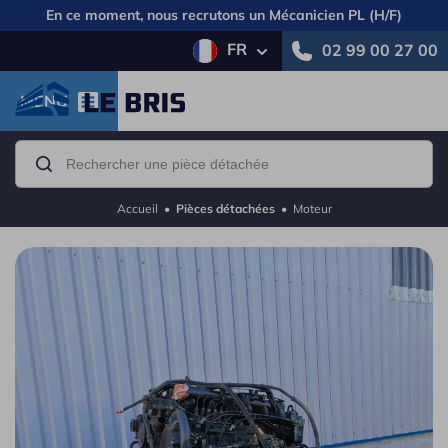
En ce moment, nous recrutons un
Mécanicien PL (H/F)
FR
02 99 00 27 00
MENU
Accueil
•
Pièces détachées
•
Moteur