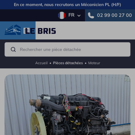
En ce moment, nous recrutons un
Mécanicien PL (H/F)
FR
02 99 00 27 00
MENU
Accueil
•
Pièces détachées
•
Moteur