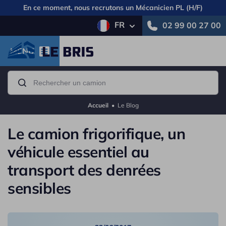
En ce moment, nous recrutons un
Mécanicien PL (H/F)
FR
02 99 00 27 00
MENU
Accueil
•
Le Blog
Le camion frigorifique, un
véhicule essentiel au
transport des denrées
sensibles